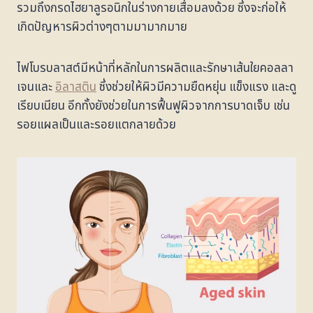
รวมถึงกรดไฮยาลูรอนิกในร่างกายเสื่อมลงด้วย ซึ่งจะก่อให้
เกิดปัญหารผิวต่างๆตามมามากมาย
ไฟโบรบลาสต์มีหน้าที่หลักในการผลิตและรักษาเส้นใยคอลลา
เจนและ
อิลาสติน
ซึ่งช่วยให้ผิวมีความยืดหยุ่น แข็งแรง และดู
เรียบเนียน อีกทั้งยังช่วยในการฟื้นฟูผิวจากการบาดเจ็บ เช่น
รอยแผลเป็นและรอยแตกลายด้วย