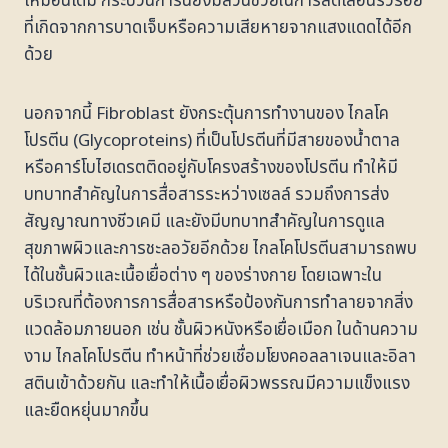
เหมือนเดิม กระบวนการนี้ยังมีส่วนช่วยในการลดเลือนริ้วรอย
ที่เกิดจากการบาดเจ็บหรือความเสียหายจากแสงแดดได้อีก
ด้วย
นอกจากนี้ Fibroblast ยังกระตุ้นการทำงานของ ไกลโค
โปรตีน (Glycoproteins) ที่เป็นโปรตีนที่มีสายของน้ำตาล
หรือคาร์โบไฮเดรตติดอยู่กับโครงสร้างของโปรตีน ทำให้มี
บทบาทสำคัญในการสื่อสารระหว่างเซลล์ รวมถึงการส่ง
สัญญาณทางชีวเคมี และยังมีบทบาทสำคัญในการดูแล
สุขภาพผิวและการชะลอวัยอีกด้วย ไกลโคโปรตีนสามารถพบ
ได้ในชั้นผิวและเนื้อเยื่อต่าง ๆ ของร่างกาย โดยเฉพาะใน
บริเวณที่ต้องการการสื่อสารหรือป้องกันการทำลายจากสิ่ง
แวดล้อมภายนอก เช่น ชั้นผิวหนังหรือเยื่อเมือก ในด้านความ
งาม ไกลโคโปรตีน ทำหน้าที่ช่วยเชื่อมโยงคอลลาเจนและอิลา
สตินเข้าด้วยกัน และทำให้เนื้อเยื่อผิวพรรณมีความแข็งแรง
และยืดหยุ่นมากขึ้น