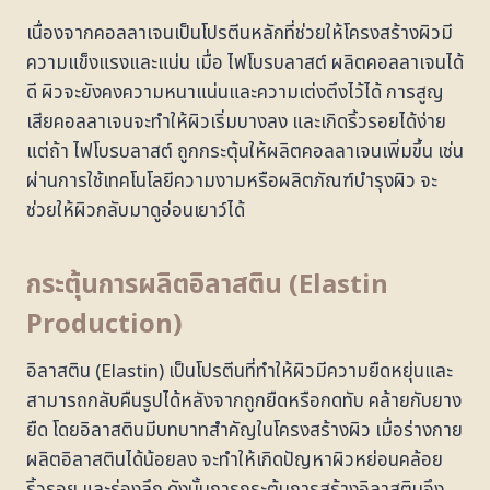
เนื่องจากคอลลาเจนเป็นโปรตีนหลักที่ช่วยให้โครงสร้างผิวมี
ความแข็งแรงและแน่น เมื่อ ไฟโบรบลาสต์ ผลิตคอลลาเจนได้
ดี ผิวจะยังคงความหนาแน่นและความเต่งตึงไว้ได้ การสูญ
เสียคอลลาเจนจะทำให้ผิวเริ่มบางลง และเกิดริ้วรอยได้ง่าย
แต่ถ้า ไฟโบรบลาสต์ ถูกกระตุ้นให้ผลิตคอลลาเจนเพิ่มขึ้น เช่น
ผ่านการใช้เทคโนโลยีความงามหรือผลิตภัณฑ์บำรุงผิว จะ
ช่วยให้ผิวกลับมาดูอ่อนเยาว์ได้
กระตุ้นการผลิตอิลาสติน (Elastin
Production)
อิลาสติน (Elastin) เป็นโปรตีนที่ทำให้ผิวมีความยืดหยุ่นและ
สามารถกลับคืนรูปได้หลังจากถูกยืดหรือกดทับ คล้ายกับยาง
ยืด โดยอิลาสตินมีบทบาทสำคัญในโครงสร้างผิว เมื่อร่างกาย
ผลิตอิลาสตินได้น้อยลง จะทำให้เกิดปัญหาผิวหย่อนคล้อย
ริ้วรอย และร่องลึก ดังนั้นการกระตุ้นการสร้างอิลาสตินจึง