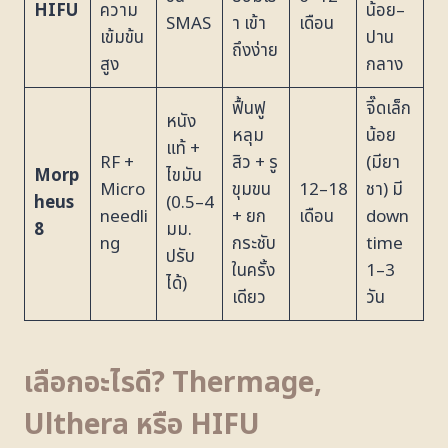
HIFU
ความ
น้อย–
SMAS
า เข้า
เดือน
เข้มข้น
ปาน
ถึงง่าย
สูง
กลาง
ฟื้นฟู
จี๊ดเล็ก
หนัง
หลุม
น้อย
แท้ +
RF +
สิว + รู
(มียา
Morp
ไขมัน
Micro
ขุมขน
12–18
ชา) มี
heus
(0.5–4
needli
+ ยก
เดือน
down
8
มม.
ng
กระชับ
time
ปรับ
ในครั้ง
1–3
ได้)
เดียว
วัน
เลือกอะไรดี? Thermage,
Ulthera หรือ HIFU