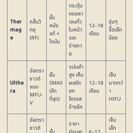
กระตุ้น
คอลลา
ชั้น
Ther
คลื่นวิ
เจนทั่ว
อุ่นๆ
หนัง
12–18
mag
ทยุ
ใบหน้า
จี๊ดเล็ก
แท้ +
เดือน
e
(RF)
และ
น้อย
ไขมัน
ร่างกา
ย
แม่นยำ
อัลตรา
ชั้น
สูง เห็น
เจ็บ
ซาวด์
Ulthe
SMAS
ผลชัด
12–18
มากกว่
แบบ
ra
(ลึก
ยก
เดือน
า
MFU-
ที่สุด)
โครงส
HIFU
V
ร้างลึก
อัลตรา
เจ็บ
ราคา
ซาวด์
เล็ก
ชั้น
ย่อมเย
6–12