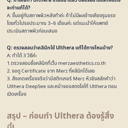
Q: ถ้าเคยทำ Ulthera เทียมมาแล้ว ต้องรอนานแค่ไหนถึง
จะทำแท้ได้?
A: ขึ้นอยู่กับสภาพผิวหลังทำค่ะ ถ้าไม่มีผลข้างเคียงรุนแรง
โดยทั่วไปรอประมาณ 3–6 เดือนค่ะ แต่แนะนำให้แพทย์
ประเมินสภาพผิวก่อนเสมอ
Q: ตรวจสอบว่าคลินิกใช้ Ulthera แท้ได้ทางไหนบ้าง?
A: ทำได้ 3 วิธีค่ะ
1.ตรวจสอบชื่อคลินิกที่เว็บ merzaesthetics.co.th
2. ขอดู Certificate จาก Merz ที่คลินิกได้เลย
3. สังเกตเครื่องจริงว่ามีสติกเกอร์ Merz หัวยิงสลักคำว่า
Ulthera DeepSee และหน้าจอแสดงโลโก้ Ulthera ตอน
เปิดเครื่อง
สรุป
–
ก่อนทำ
Ulthera
ต้องรู้สิ่ง