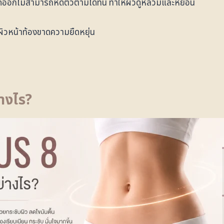
คยยืดออกไม่สามารถหดตัวตามได้ทัน ทำให้ผิวดูหลวมและหย่อน
ิวหน้าท้องขาดความยืดหยุ่น
างไร?