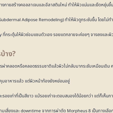
่างกายสร้างคอลลาเจนและอีลาสตินใหม่ ทำให้ผิวแน่นและยืดหยุ่นขึ้
ubdermal Adipose Remodeling) ทำให้ผิวดูกระชับขึ้น โดยไม่ทำใ
ที่กระตุ้นให้ผิวซ่อมแซมตัวเอง รอยแตกลายจะค่อยๆ จางลงและผิวบร
บ้าง?
รผ่าคลอดหรือคลอดธรรมชาติแล้วผิวไม่กลับมากระชับเหมือนเดิม ค
มอาหารแล้ว แต่ผิวหน้าท้องยังหย่อนอยู่
ะรอยเก่าที่เป็นสีขาว แม้รอยเก่าจะตอบสนองได้น้อยกว่า แต่ก็เห็นก
วามเสี่ยงและ downtime จากการผ่าตัด Morpheus 8 เป็นทางเลือกท