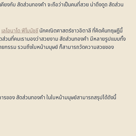
ียงกับ สัดส่วนทองคำ จะถือว่าเป็นคนที่สวย น่าดึงดูด สัดส่วน
ย
เลโอนาโด ฟีโบนัชชี
นักคณิตศาสตร์ชาวอิตาลี ที่คิดค้นทฤษฎีนี้
สัดส่วนที่คนเรามองว่าสวยงาม สัดส่วนทองคำ มีหลายรูปแบบทั้ง
สถาปัตยกรรม รวมถึงใบหน้ามนุษย์ ก็สามารถวัดความสวยของ
ของ สัดส่วนทองคำ ในใบหน้ามนุษย์สามารถสรุปได้ดังนี้