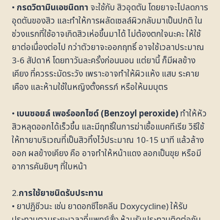
•
กรดวิตามินเอชนิดทา
จะใช้กับ สิวอุดตัน โดยยาจะไปลดการ
อุดตันของสิว และทำให้การผลัดเซลล์ผิวกลับมาเป็นปกติ ใน
ช่วงแรกที่ใช้อาจเกิดสิวเห่อขึ้นมาได้ ไม่ต้องตกใจนะคะ ให้ใช้
ยาต่อเนื่องต่อไป กว่าตัวยาจะออกฤทธิ์ อาจใช้เวลาประมาณ
3-6 สัปดาห์ โดยทาวันละครั้งก่อนนอน แต่ยานี้ ก็มีผลข้าง
เคียง ที่ควรระมัดระวัง เพราะอาจทำให้ผิวแห้ง แสบ ระคาย
เคือง และห้ามใช้ในหญิงตั้งครรภ์ หรือให้นมบุตร
•
เบนซอยล์ เพอร์ออกไซด์ (Benzoyl peroxide)
ทำให้หัว
สิวหลุดออกได้เร็วขึ้น และมีฤทธิ์ในการฆ่าเชื้อแบคทีเรีย วิธีใช้
ให้ทายาบริเวณที่เป็นสิวทิ้งไว้ประมาณ 10-15 นาที แล้วล้าง
ออก ผลข้างเคียง คือ อาจทำให้หน้าแดง ลอกเป็นขุย หรือมี
อาการคันยิบๆ ที่ใบหน้า
2.
การใช้ยาชนิดรับประทาน
• ยาปฏิชีวนะ เช่น ยาดอกซีไซคลีน Doxycycline) ให้รับ
ประทานตามระยะเวลาที่แพทย์สั่ง ห้ามรับประทานติดต่อกัน