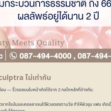
ulptra ไม่เท่ากัน
อน — ริ้วรอยบนใบหน้าเกิดได้จาก 2 กลไกหลักที่ต่างกัน:
ดจากไขมันและคอลลาเจนใต้ผิวลดลงตามวัย ทำให้ผิวยุบ แฟบ เกิดเป