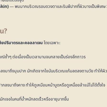
ายในได้ตรงจุด
Skin)
— พบมากบริเวณรอบดวงตาและริมฝีปากที่ผิวบางเป็นพิเศษ
หน?
สียปริมาตรและคอลลาเจน
โดยเฉพาะ:
์ซ้ำๆ ต่อเนื่องเป็นเวลานานจนกลายเป็นร่องลึกถาวร
มูกลงมาถึงมุมปาก มักเกิดจากไขมันบริเวณแก้มลดลงตามวัย ทำให้ผิ
ากลงมาถึงคาง ทำให้ดูเหมือนหน้าบูดหรือดูเหนื่อยล้าแม้ไม่ได้ตั้งใจ
ักเจอในคนที่น้ำหนักลดเร็วหรืออายุมากขึ้น