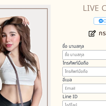
LIVE C
C
กร
ชื่อ นามสกุล
โทรศัพท์มือถือ
อีเมล
Line ID