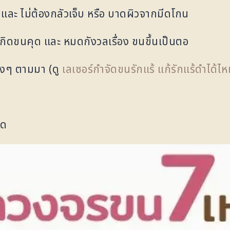
และ ไม่ต้องกลัวเจ็บ หรือ บาดผิวจากมีดโกน
รเกิดขนคุด และ หมดกังวลเรื่อง ขนขึ้นเป็นตอ
างๆ ตามมา (ดู
เลเซอร์กำจัดขนรักแร้ แก้รักแร้ดำได้ไ
ุด