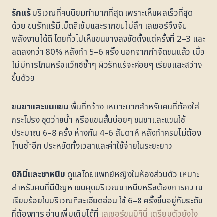
รักแร้
บริเวณที่คนนิยมทำมากที่สุด เพราะเห็นผลเร็วที่สุด
ด้วย ขนรักแร้มีเม็ดสีเข้มและรากขนไม่ลึก เลเซอร์จึงจับ
พลังงานได้ดี โดยทั่วไปเห็นขนบางลงชัดตั้งแต่ครั้งที่ 2–3 และ
ลดลงกว่า 80% หลังทำ 5–6 ครั้ง นอกจากกำจัดขนแล้ว เมื่อ
ไม่มีการโกนหรือแว็กซ์ซ้ำๆ ผิวรักแร้จะค่อยๆ เรียบและสว่าง
ขึ้นด้วย
ขนขาและขนแขน
พื้นที่กว้าง เหมาะมากสำหรับคนที่ต้องใส่
กระโปรง ชุดว่ายน้ำ หรือแขนสั้นบ่อยๆ ขนขาและแขนใช้
ประมาณ 6–8 ครั้ง ห่างกัน 4–6 สัปดาห์ หลังทำครบไม่ต้อง
โกนซ้ำอีก ประหยัดทั้งเวลาและค่าใช้จ่ายในระยะยาว
บิกินี่และขาหนีบ
ดูแลโดยแพทย์หญิงในห้องส่วนตัว เหมาะ
สำหรับคนที่มีปัญหาขนคุดบริเวณขาหนีบหรือต้องการความ
เรียบร้อยในบริเวณที่ละเอียดอ่อน ใช้ 6–8 ครั้งขึ้นอยู่กับระดับ
ที่ต้องการ อ่านเพิ่มเติมได้ที่
เลเซอร์ขนบิกินี่ เตรียมตัวยังไง