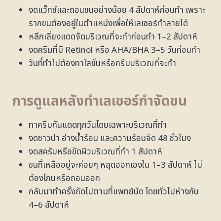
งดแว็กซ์และถอนขนอย่างน้อย 4 สัปดาห์ก่อนทำ เพราะ
รากขนต้องอยู่ในตำแหน่งเพื่อให้เลเซอร์ทำลายได้
หลีกเลี่ยงแดดจัดบริเวณที่จะทำก่อนทำ 1–2 สัปดาห์
งดครีมที่มี Retinol หรือ AHA/BHA 3–5 วันก่อนทำ
วันที่ทำไม่ต้องทาโลชั่นหรือครีมบริเวณที่จะทำ
การดูแลหลังทำเลเซอร์กำจัดขน
ทาครีมกันแดดทุกวันโดยเฉพาะบริเวณที่ทำ
งดซาวน่า อ่างน้ำร้อน และความร้อนจัด 48 ชั่วโมง
งดสครับหรือขัดผิวบริเวณที่ทำ 1 สัปดาห์
ขนที่เหลืออยู่จะค่อยๆ หลุดออกเองใน 1–3 สัปดาห์ ไม่
ต้องโกนหรือถอนออก
กลับมาทำครั้งถัดไปตามที่แพทย์นัด โดยทั่วไปห่างกัน
4–6 สัปดาห์