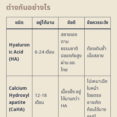
ต่างกันอย่างไร
ชนิด
อยู่ได้นาน
ข้อดี
ข้อควรระวัง
สลายเอง
ตาม
Hyaluron
ธรรมชาติ
ต้องเติมซ้ำ
ic Acid
6-24 เดือน
ปลอดภัยสูง
เมื่อสลาย
(HA)
ผ่าน อย.
ไทย
ไม่เหมาะฉีด
Calcium
ใบหน้า
เนื้อแข็ง อยู่
Hydroxyl
12-18
โดยตรง
ได้นานกว่า
apatite
เดือน
อาจเกิด
HA
(CaHA)
ก้อนได้บาง
กรณี