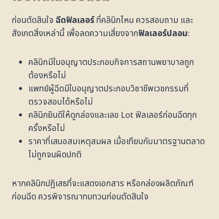
ก่อนตัดสินใจ
ฉีดฟิลเลอร์
ที่คลินิกไหน ควรสอบถาม และ
สังเกตสิ่งเหล่านี้ เพื่อลดความเสี่ยงจาก
ฟิลเลอร์ปลอม
:
คลินิกมีใบอนุญาตประกอบกิจการสถานพยาบาลถูก
ต้องหรือไม่
แพทย์ผู้ฉีดมีใบอนุญาตประกอบวิชาชีพเวชกรรมที่
ตรวจสอบได้หรือไม่
คลินิกยินดีให้ดูกล่องและเลข Lot ฟิลเลอร์ก่อนฉีดทุก
ครั้งหรือไม่
ราคาที่เสนอสมเหตุสมผล เมื่อเทียบกับมาตรฐานตลาด
ไม่ถูกจนผิดปกติ
หากคลินิกปฏิเสธที่จะแสดงเอกสาร หรือกล่องผลิตภัณฑ์
ก่อนฉีด ควรพิจารณาทบทวนก่อนตัดสินใจ