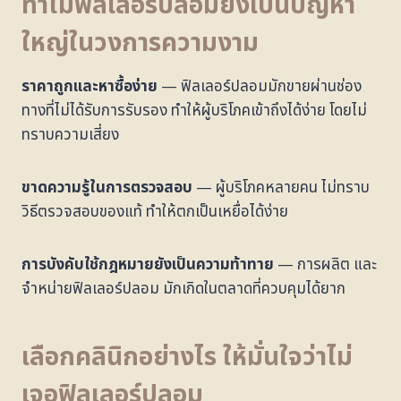
ทำไมฟิลเลอร์ปลอมยังเป็นปัญหา
ใหญ่ในวงการความงาม
ราคาถูกและหาซื้อง่าย
— ฟิลเลอร์ปลอมมักขายผ่านช่อง
ทางที่ไม่ได้รับการรับรอง ทำให้ผู้บริโภคเข้าถึงได้ง่าย โดยไม่
ทราบความเสี่ยง
ขาดความรู้ในการตรวจสอบ
— ผู้บริโภคหลายคน ไม่ทราบ
วิธีตรวจสอบของแท้ ทำให้ตกเป็นเหยื่อได้ง่าย
การบังคับใช้กฎหมายยังเป็นความท้าทาย
— การผลิต และ
จำหน่ายฟิลเลอร์ปลอม มักเกิดในตลาดที่ควบคุมได้ยาก
เลือกคลินิกอย่างไร ให้มั่นใจว่าไม่
เจอฟิลเลอร์ปลอม