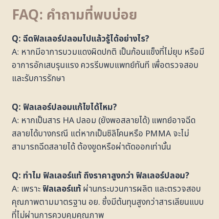
FAQ: คำถามที่พบบ่อย
Q:
ฉีดฟิลเลอร์ปลอมไปแล้วรู้ได้อย่างไร?
A: หากมีอาการบวมแดงผิดปกติ เป็นก้อนแข็งที่ไม่ยุบ หรือมี
อาการอักเสบรุนแรง ควรรีบพบแพทย์ทันที เพื่อตรวจสอบ
และรับการรักษา
Q:
ฟิลเลอร์ปลอมแก้ไขได้ไหม?
A: หากเป็นสาร HA ปลอม (ยังพอสลายได้) แพทย์อาจฉีด
สลายได้บางกรณี แต่หากเป็นซิลิโคนหรือ PMMA จะไม่
สามารถฉีดสลายได้ ต้องขูดหรือผ่าตัดออกเท่านั้น
Q:
ทำไม ฟิลเลอร์แท้ ถึงราคาสูงกว่า ฟิลเลอร์ปลอม?
A: เพราะ
ฟิลเลอร์แท้
ผ่านกระบวนการผลิต และตรวจสอบ
คุณภาพตามมาตรฐาน อย. ซึ่งมีต้นทุนสูงกว่าสารเลียนแบบ
ที่ไม่ผ่านการควบคุมคุณภาพ