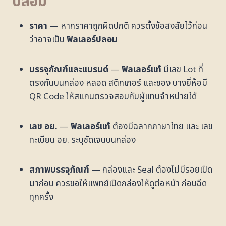
ปลอม
ราคา
— หากราคาถูกผิดปกติ ควรตั้งข้อสงสัยไว้ก่อน
ว่าอาจเป็น
ฟิลเลอร์ปลอม
บรรจุภัณฑ์และแบรนด์
—
ฟิลเลอร์แท้
มีเลข Lot ที่
ตรงกันบนกล่อง หลอด สติกเกอร์ และซอง บางยี่ห้อมี
QR Code ให้สแกนตรวจสอบกับผู้แทนจำหน่ายได้
เลข อย.
—
ฟิลเลอร์แท้
ต้องมีฉลากภาษาไทย และ เลข
ทะเบียน อย. ระบุชัดเจนบนกล่อง
สภาพบรรจุภัณฑ์
— กล่องและ Seal ต้องไม่มีรอยเปิด
มาก่อน ควรขอให้แพทย์เปิดกล่องให้ดูต่อหน้า ก่อนฉีด
ทุกครั้ง